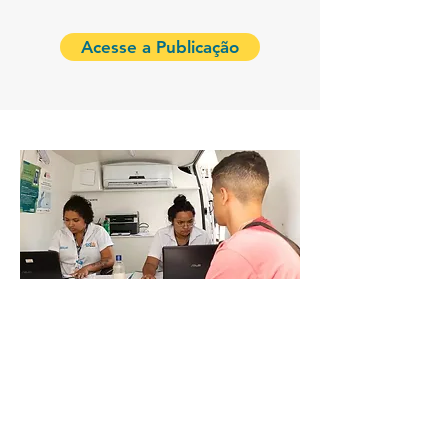
Acesse a Publicação
Meu Trampo: Projeto
capacita jovens
empreendedores em
SP
(Terra)
O Meu Trampo foi destaque no
portal Terra no dia 27/02/2023.